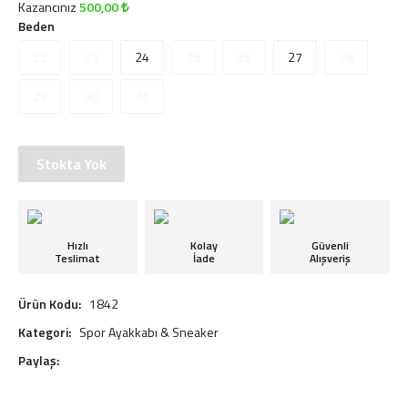
Kazancınız
500,00
Beden
22
23
24
25
26
27
28
29
30
31
Stokta Yok
Hızlı
Kolay
Güvenli
Teslimat
İade
Alışveriş
Ürün Kodu:
1842
Kategori:
Spor Ayakkabı & Sneaker
Paylaş: