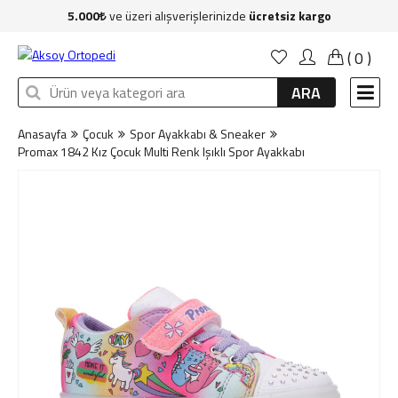
5.000
ve üzeri alışverişlerinizde
ücretsiz kargo
Anasayfa
(
0
)
Kadın
ARA
Erkek
Anasayfa
Çocuk
Spor Ayakkabı & Sneaker
Çocuk
Promax 1842 Kız Çocuk Multi Renk Işıklı Spor Ayakkabı
Çanta
Aksesuar
Sağlık & Bakım
Markalar
İndirim
Yeni Üyelik