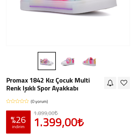
Giriş Yap
Sipariş Takibi
Sipariş İptal/İade
Promax 1842 Kız Çocuk Multi
Renk Işıklı Spor Ayakkabı
(0 yorum)
1.899,00
%26
1.399,00
indirim