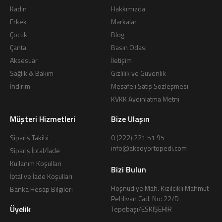
Kadın
Hakkımızda
Erkek
Markalar
Çocuk
Blog
Çanta
Basın Odası
Aksesuar
İletişim
Sağlık & Bakım
Gizlilik ve Güvenlik
İndirim
Mesafeli Satış Sözleşmesi
KVKK Aydınlatma Metni
Müşteri Hizmetleri
Bize Ulaşın
Sipariş Takibi
0 (222) 221 51 95
info@aksoyortopedi.com
Sipariş İptal/İade
Kullanım Koşulları
Bizi Bulun
İptal ve İade Koşulları
Hoşnudiye Mah. Kızılcıklı Mahmut
Banka Hesap Bilgileri
Pehlivan Cad. No: 22/D
Üyelik
Tepebaşı/ESKİŞEHİR