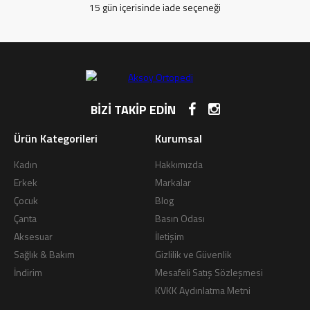
15 gün içerisinde iade seçeneği
BİZİ TAKİP EDİN
Ürün Kategorileri
Kurumsal
Kadın
Hakkımızda
Erkek
Markalar
Çocuk
Blog
Çanta
Basın Odası
Aksesuar
İletişim
Sağlık & Bakım
Gizlilik ve Güvenlik
İndirim
Mesafeli Satış Sözleşmesi
KVKK Aydınlatma Metni