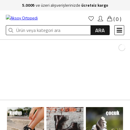
5.000
ve üzeri alışverişlerinizde
ücretsiz kargo
Anasayfa
(
0
)
Kadın
ARA
Erkek
Çocuk
Çanta
Aksesuar
Sağlık & Bakım
Markalar
İndirim
Yeni Üyelik