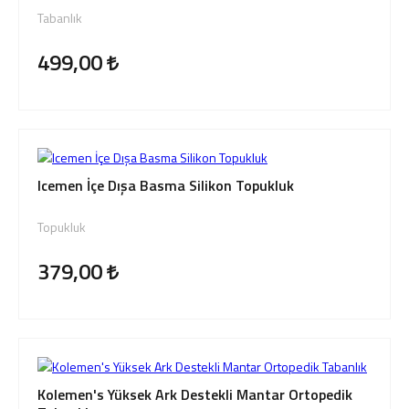
Giriş Yap
Tabanlık
Sipariş Takibi
499,00
Sipariş İptal/İade
Icemen İçe Dışa Basma Silikon Topukluk
Topukluk
379,00
Kolemen's Yüksek Ark Destekli Mantar Ortopedik