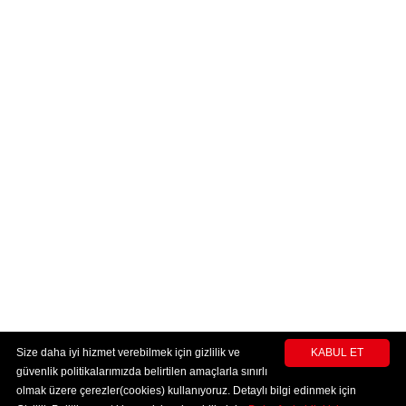
Size daha iyi hizmet verebilmek için gizlilik ve
KABUL ET
güvenlik politikalarımızda belirtilen amaçlarla sınırlı
olmak üzere çerezler(cookies) kullanıyoruz. Detaylı bilgi edinmek için