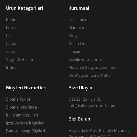
Ürün Kategorileri
Kurumsal
Kadın
Hakkımızda
Erkek
Markalar
Çocuk
Blog
Çanta
Basın Odası
Aksesuar
İletişim
Sağlık & Bakım
Gizlilik ve Güvenlik
İndirim
Mesafeli Satış Sözleşmesi
KVKK Aydınlatma Metni
Müşteri Hizmetleri
Bize Ulaşın
Sipariş Takibi
0 (222) 221 51 95
info@aksoyortopedi.com
Sipariş İptal/İade
Kullanım Koşulları
Bizi Bulun
İptal ve İade Koşulları
Hoşnudiye Mah. Kızılcıklı Mahmut
Banka Hesap Bilgileri
Pehlivan Cad. No: 22/D