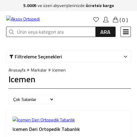
5.000
ve üzeri alışverişlerinizde
ücretsiz kargo
Anasayfa
(
0
)
Kadın
ARA
Erkek
Çocuk
Filtreleme Seçenekleri
Çanta
Anasayfa
Markalar
Icemen
Aksesuar
Icemen
Sağlık & Bakım
Markalar
İndirim
Icemen Deri Ortopedik Tabanlık
Yeni Üyelik