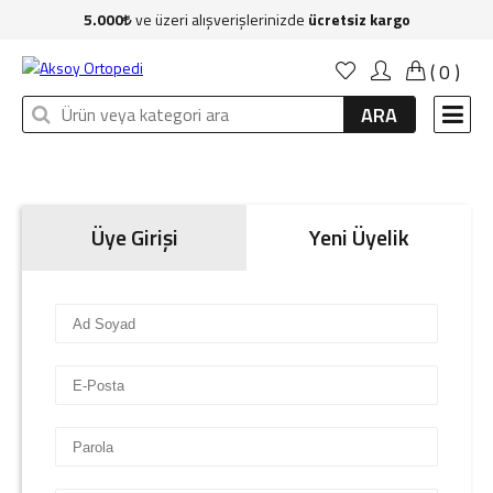
5.000
ve üzeri alışverişlerinizde
ücretsiz kargo
Anasayfa
(
0
)
Kadın
ARA
Erkek
Çocuk
Çanta
Üye Girişi
Yeni Üyelik
Aksesuar
Sağlık & Bakım
Markalar
İndirim
Yeni Üyelik