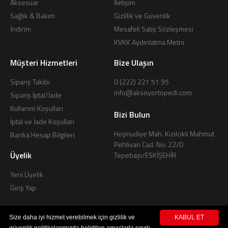
Aksesuar
İletişim
Sağlık & Bakım
Gizlilik ve Güvenlik
İndirim
Mesafeli Satış Sözleşmesi
KVKK Aydınlatma Metni
Müşteri Hizmetleri
Bize Ulaşın
Sipariş Takibi
0 (222) 221 51 95
info@aksoyortopedi.com
Sipariş İptal/İade
Kullanım Koşulları
Bizi Bulun
İptal ve İade Koşulları
Hoşnudiye Mah. Kızılcıklı Mahmut
Banka Hesap Bilgileri
Pehlivan Cad. No: 22/D
Üyelik
Tepebaşı/ESKİŞEHİR
Yeni Üyelik
Giriş Yap
Size daha iyi hizmet verebilmek için gizlilik ve
KABUL ET