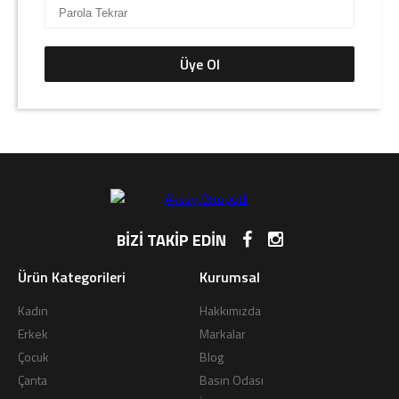
Giriş Yap
Sipariş Takibi
Üye Ol
Sipariş İptal/İade
BİZİ TAKİP EDİN
Ürün Kategorileri
Kurumsal
Kadın
Hakkımızda
Erkek
Markalar
Çocuk
Blog
Çanta
Basın Odası