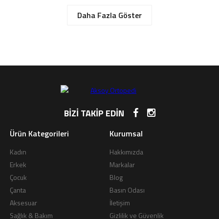
Daha Fazla Göster
BİZİ TAKİP EDİN
Ürün Kategorileri
Kurumsal
Kadın
Hakkımızda
Erkek
Markalar
Çocuk
Blog
Çanta
Basın Odası
Aksesuar
İletişim
Sağlık & Bakım
Gizlilik ve Güvenlik