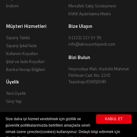
İndirim
Mesafeli Satış Sözleşmesi
KVKK Aydınlatma Metni
Müşteri Hizmetleri
Bize Ulaşın
Sipariş Takibi
0 (222) 221 51 95
info@aksoyortopedi.com
Sipariş İptal/İade
Kullanım Koşulları
Bizi Bulun
İptal ve İade Koşulları
Hoşnudiye Mah. Kızılcıklı Mahmut
Banka Hesap Bilgileri
Pehlivan Cad. No: 22/D
Üyelik
Tepebaşı/ESKİŞEHİR
Yeni Üyelik
Giriş Yap
Size daha iyi hizmet verebilmek için gizlilik ve
KABUL ET
güvenlik politikalarımızda belirtilen amaçlarla sınırlı
olmak üzere çerezler(cookies) kullanıyoruz. Detaylı bilgi edinmek için
© 2026 Aksoy Ortopedi.
Tüm hakları saklıdır.