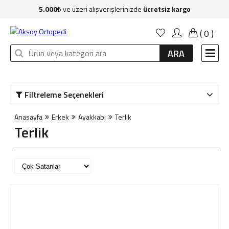
5.000
ve üzeri alışverişlerinizde
ücretsiz kargo
Anasayfa
(
0
)
Kadın
ARA
Erkek
Çocuk
Filtreleme Seçenekleri
Çanta
Anasayfa
Erkek
Ayakkabı
Terlik
Aksesuar
Terlik
Sağlık & Bakım
Markalar
İndirim
Yeni Üyelik