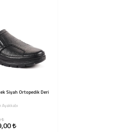
kek Siyah Ortopedik Deri
n Ayakkabı
0
9,00