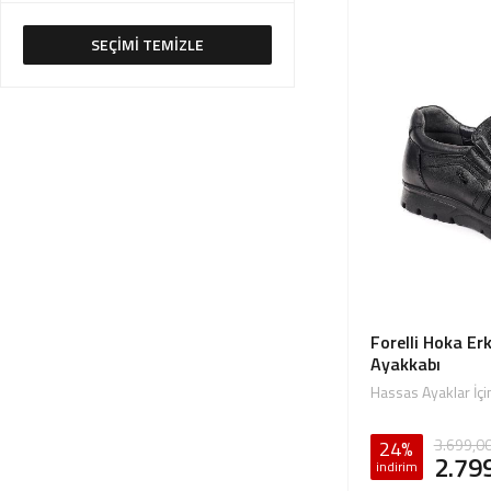
SEÇİMİ TEMİZLE
Forelli Hoka Er
Ayakkabı
Hassas Ayaklar İçi
3.699,0
24%
2.79
indirim