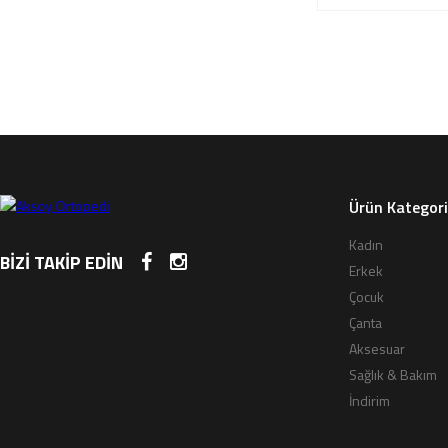
Ürün Kategori
Kadın
BİZİ TAKİP EDİN
Erkek
Çocuk
Çanta
Aksesuar
Sağlık & Bakım
İndirim