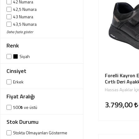
42 Numara
Giriş Yap
42,5 Numara
43 Numara
Sipariş Takibi
43,5 Numara
Sipariş İptal/İade
44 Numara
Daha fazla göster
45 Numara
Renk
Siyah
Cinsiyet
Forelli Kayron 
Cırtlı Deri Ayak
Erkek
Hassas Ayaklar İçi
Fiyat Aralığı
3.799,00
500
ve üstü
Stok Durumu
Stokta Olmayanları Gösterme