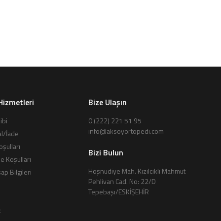
Hizmetleri
Bize Ulaşın
ibi
0 (222) 221 51 95
info@aksoyortopedi.com
al/İade
oşulları
Bizi Bulun
de Koşulları
Hoşnudiye Mah. Kızılcıklı Mahmut
p Bilgileri
Pehlivan Cad. No: 22/D
Tepebaşı/ESKİŞEHİR
k