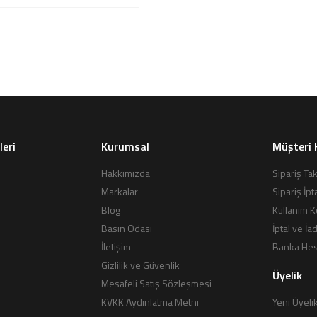
leri
Kurumsal
Müşteri 
Hakkımızda
Sipariş Tak
Markalar
Sipariş İpt
Blog
Kullanım K
Basın Odası
İptal ve İa
İletişim
Banka Hesa
Gizlilik ve Güvenlik
Üyelik
Mesafeli Satış Sözleşmesi
KVKK Aydınlatma Metni
Yeni Üyeli