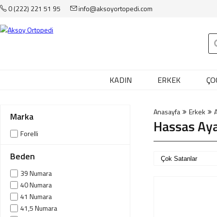
0 (222) 221 51 95
info@aksoyortopedi.com
Anasayfa
Kadın
Erkek
Çocuk
KADIN
ERKEK
ÇO
Çanta
Anasayfa
Erkek
Aksesuar
Marka
Hassas Aya
Forelli
Sağlık & Bakım
Markalar
Beden
İndirim
39 Numara
40 Numara
41 Numara
Yeni Üyelik
41,5 Numara