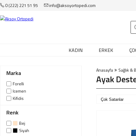
0 (222) 221 51 95
info@aksoyortopedi.com
Anasayfa
Kadın
Erkek
Çocuk
KADIN
ERKEK
ÇO
Çanta
Anasayfa
Sağlık & 
Aksesuar
Marka
Ayak Deste
Forelli
Sağlık & Bakım
Icemen
Markalar
Kifidis
İndirim
Renk
Bej
Yeni Üyelik
Siyah