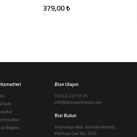
379,00
Hizmetleri
Bize Ulaşın
ibi
0 (222) 221 51 95
info@aksoyortopedi.com
al/İade
oşulları
Bizi Bulun
de Koşulları
Hoşnudiye Mah. Kızılcıklı Mahmut
p Bilgileri
Pehlivan Cad. No: 22/D