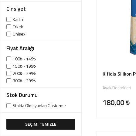
Giriş Yap
Cinsiyet
Sipariş Takibi
Kadın
Erkek
Sipariş İptal/İade
Unisex
Fiyat Aralığı
100
- 149
150
- 199
200
- 299
Kifidis Silikon
300
- 399
Ayak Destekleri
Stok Durumu
180,00
Stokta Olmayanları Gösterme
SEÇİMİ TEMİZLE