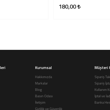
180,00
leri
Kurumsal
Müşteri 
Hakkımızda
Sipariş Tak
Markalar
Sipariş İpt
Blog
Kullanım K
Basın Odası
İptal ve İa
İletişim
Banka Hesa
Gizlilik ve Güvenlik