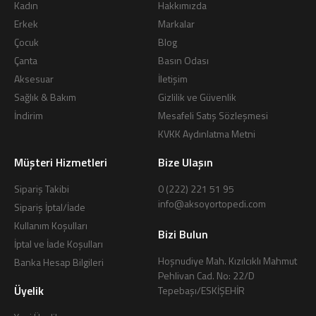
Kadın
Hakkımızda
Erkek
Markalar
Çocuk
Blog
Çanta
Basın Odası
Aksesuar
İletişim
Sağlık & Bakım
Gizlilik ve Güvenlik
İndirim
Mesafeli Satış Sözleşmesi
KVKK Aydınlatma Metni
Müşteri Hizmetleri
Bize Ulaşın
Sipariş Takibi
0 (222) 221 51 95
info@aksoyortopedi.com
Sipariş İptal/İade
Kullanım Koşulları
Bizi Bulun
İptal ve İade Koşulları
Hoşnudiye Mah. Kızılcıklı Mahmut
Banka Hesap Bilgileri
Pehlivan Cad. No: 22/D
Üyelik
Tepebaşı/ESKİŞEHİR