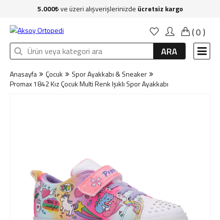
5.000
ve üzeri alışverişlerinizde
ücretsiz kargo
Anasayfa
(
0
)
Kadın
ARA
Erkek
Anasayfa
Çocuk
Spor Ayakkabı & Sneaker
Çocuk
Promax 1842 Kız Çocuk Multi Renk Işıklı Spor Ayakkabı
Çanta
Aksesuar
Sağlık & Bakım
Markalar
İndirim
Yeni Üyelik