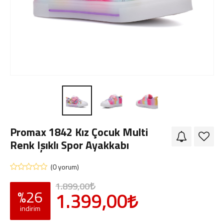
Giriş Yap
Sipariş Takibi
Sipariş İptal/İade
Promax 1842 Kız Çocuk Multi
Renk Işıklı Spor Ayakkabı
(0 yorum)
1.899,00
%26
1.399,00
indirim