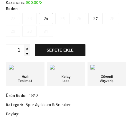
Kazancınız
500,00
Beden
22
23
24
25
26
27
28
29
30
31
▲
SEPETE EKLE
▼
Hızlı
Kolay
Güvenli
Teslimat
İade
Alışveriş
Ürün Kodu:
1842
Kategori:
Spor Ayakkabı & Sneaker
Paylaş: