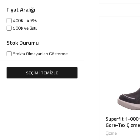
40 Numara
Siyah
Fiyat Aralığı
41 Numara
Turkuaz
41,5 Numara
400
- 499
Yeşil
42 Numara
500
ve üstü
42,5 Numara
Stok Durumu
43 Numara
43,5 Numara
Stokta Olmayanları Gösterme
44 Numara
45 Numara
46 Numara
SEÇİMİ TEMİZLE
Superfit 1-0001
Gore-Tex Çizme
Çizme