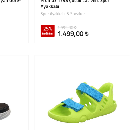
iyah Gore-
Promax 1738 Çocuk Lacivert Spor
Ayakkabı
Spor Ayakkabı & Sneaker
1.999,00
25%
1.499,00
indirim