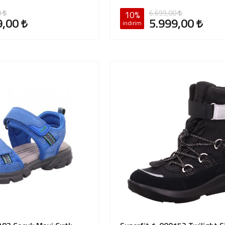
0
6.699,00
10%
9,00
5.999,00
indirim