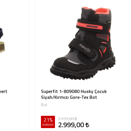
vert
Superfit 1-809080 Husky Çocuk
Siyah/Kırmızı Gore-Tex Bot
Bot
3.799,00
21%
2.999,00
indirim