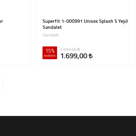
or
Superfit 1-000991 Unisex Splash S Yeşil
Sandalet
Sandalet
1.999,00
15%
1.699,00
indirim