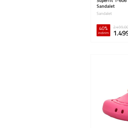
Superfit 1-6061
Sandalet
Sandalet
2.499,0
40%
1.49
indirim