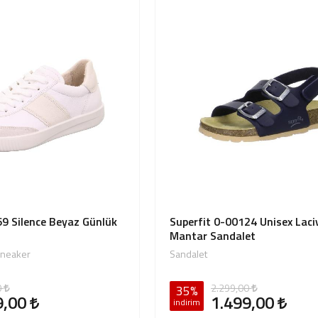
9 Silence Beyaz Günlük
Superfit 0-00124 Unisex Laci
Mantar Sandalet
Sneaker
Sandalet
0
2.299,00
35%
9,00
1.499,00
indirim