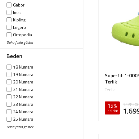
Gabor
Giriş Yap
Imac
Sipariş Takibi
Kipling
Legero
Sipariş İptal/İade
Ortopedia
Promax
Daha fazla göster
Superfit
Beden
Twigy
18 Numara
19 Numara
Superfit 1-0009
Terlik
20 Numara
21 Numara
Terlik
22 Numara
23 Numara
1.999,0
15%
1.69
indirim
24 Numara
25 Numara
26 Numara
Daha fazla göster
27 Numara