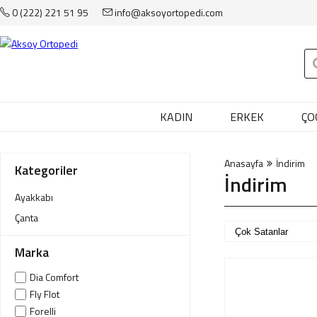
0 (222) 221 51 95
info@aksoyortopedi.com
Anasayfa
Kadın
Erkek
Çocuk
KADIN
ERKEK
ÇO
Çanta
Anasayfa
İndirim
Aksesuar
Kategoriler
İndirim
Sağlık & Bakım
Ayakkabı
Çanta
Markalar
Marka
İndirim
Dia Comfort
Fly Flot
Yeni Üyelik
Forelli