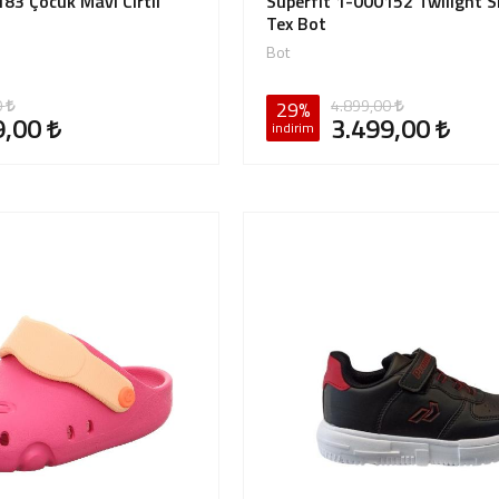
83 Çocuk Mavi Cırtlı
Superfit 1-000152 Twilight S
Tex Bot
Bot
0
4.899,00
29%
9,00
3.499,00
indirim