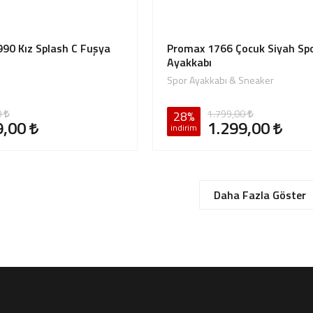
990 Kız Splash C Fuşya
Promax 1766 Çocuk Siyah Sp
Ayakkabı
Spor Ayakkabı & Sneaker
0
1.799,00
28%
9,00
1.299,00
indirim
Daha Fazla Göster