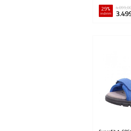
4.899,0
29%
3.49
indirim