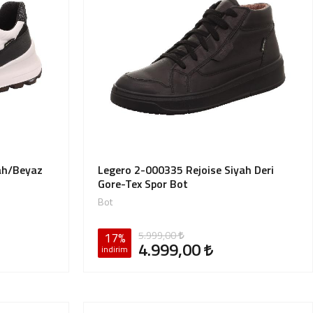
ah/Beyaz
Legero 2-000335 Rejoise Siyah Deri
Gore-Tex Spor Bot
Bot
5.999,00
17%
4.999,00
indirim