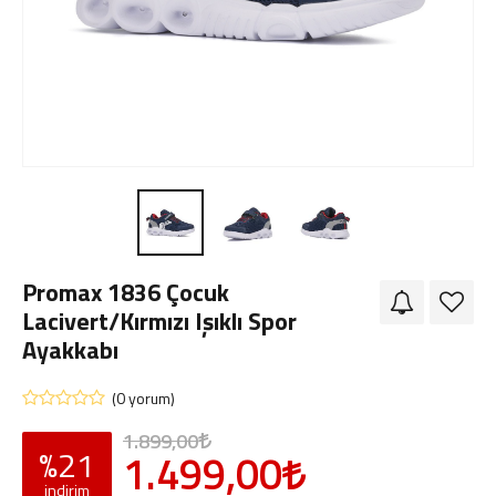
Giriş Yap
Sipariş Takibi
Sipariş İptal/İade
Promax 1836 Çocuk
Lacivert/Kırmızı Işıklı Spor
Ayakkabı
(0 yorum)
1.899,00
%21
1.499,00
indirim