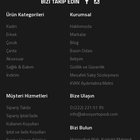
BİZİ TAKİP EDİN
Ürün Kategorileri
Kurumsal
Kadın
Hakkımızda
Erkek
Markalar
Çocuk
Blog
Çanta
Basın Odası
Aksesuar
İletişim
Sağlık & Bakım
Gizlilik ve Güvenlik
İndirim
Mesafeli Satış Sözleşmesi
KVKK Aydınlatma Metni
Müşteri Hizmetleri
Bize Ulaşın
Sipariş Takibi
0 (222) 221 51 95
info@aksoyortopedi.com
Sipariş İptal/İade
Kullanım Koşulları
Bizi Bulun
İptal ve İade Koşulları
Hoşnudiye Mah. Kızılcıklı Mahmut
Banka Hesap Bilgileri