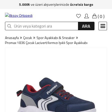
5.000
ve üzeri alışverişlerinizde
ücretsiz kargo
Anasayfa
(
0
)
Kadın
ARA
Erkek
Anasayfa
Çocuk
Spor Ayakkabı & Sneaker
Çocuk
Promax 1836 Çocuk Lacivert/kırmızı Işıklı Spor Ayakkabı
Çanta
Aksesuar
Sağlık & Bakım
Markalar
İndirim
Yeni Üyelik