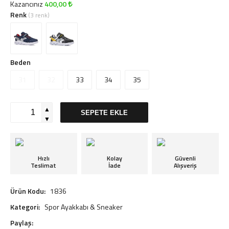
Kazancınız
400,00
Renk
(3 renk)
Beden
31
32
33
34
35
▲
SEPETE EKLE
▼
Hızlı
Kolay
Güvenli
Teslimat
İade
Alışveriş
Ürün Kodu:
1836
Kategori:
Spor Ayakkabı & Sneaker
Paylaş: