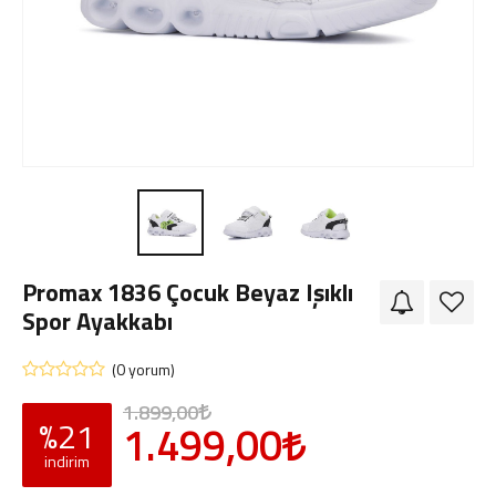
Giriş Yap
Sipariş Takibi
Sipariş İptal/İade
Promax 1836 Çocuk Beyaz Işıklı
Spor Ayakkabı
(0 yorum)
1.899,00
%21
1.499,00
indirim