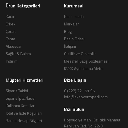
Ürün Kategorileri
Kurumsal
Kadın
Hakkımızda
Erkek
Markalar
Çocuk
Blog
Çanta
Basın Odası
Aksesuar
İletişim
Sağlık & Bakım
Gizlilik ve Güvenlik
İndirim
Mesafeli Satış Sözleşmesi
KVKK Aydınlatma Metni
Müşteri Hizmetleri
Bize Ulaşın
Sipariş Takibi
0 (222) 221 51 95
info@aksoyortopedi.com
Sipariş İptal/İade
Kullanım Koşulları
Bizi Bulun
İptal ve İade Koşulları
Hoşnudiye Mah. Kızılcıklı Mahmut
Banka Hesap Bilgileri
Pehlivan Cad. No: 22/D