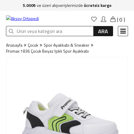
5.000
ve üzeri alışverişlerinizde
ücretsiz kargo
Anasayfa
(
0
)
Kadın
ARA
Erkek
Anasayfa
Çocuk
Spor Ayakkabı & Sneaker
Çocuk
Promax 1836 Çocuk Beyaz Işıklı Spor Ayakkabı
Çanta
Aksesuar
Sağlık & Bakım
Markalar
İndirim
Yeni Üyelik