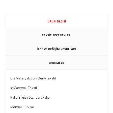
ÜRÜN BİLGİSİ
TAKSİT SEÇENEKLERİ
İADE VE DEĞİŞİM KOŞULLARI
YORUMLAR
Dış Materyal: Suni Deri+Tekstil
İç Materyal: Tekstil
Kalıp Bilgisi: Standart Kalıp
Menşei: Türkiye