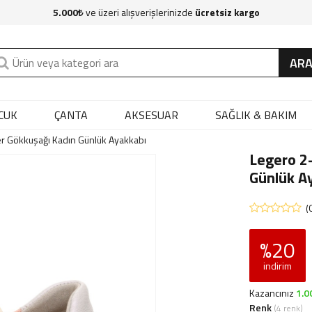
5.000
ve üzeri alışverişlerinizde
ücretsiz kargo
AR
CUK
ÇANTA
AKSESUAR
SAĞLIK & BAKIM
r Gökkuşağı Kadın Günlük Ayakkabı
Legero 2
Günlük A
(0
%20
indirim
Kazancınız
1.0
Renk
(4 renk)