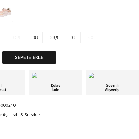
37,5
38
38,5
39
40
SEPETE EKLE
lı
Kolay
Güvenli
imat
İade
Alışveriş
-000240
r Ayakkabı & Sneaker