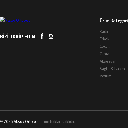
Ürün Kategori
Kadın
BİZİ TAKİP EDİN
Erkek
Çocuk
Çanta
Aksesuar
Sağlık & Bakım
İndirim
© 2026 Aksoy Ortopedi.
Tüm hakları saklıdır.