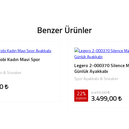
Benzer Ürünler
robi Kadın Mavi Spor
Legero 2-000370 Silence M
Günlük Ayakkabı
bı & Sneaker
Spor Ayakkabı & Sneaker
00
4.499,00
22%
3.499,00
indirim