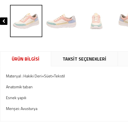
ÜRÜN BİLGİSİ
TAKSİT SEÇENEKLERİ
Materyal : Hakiki Deri+Süet+Tekstil
Anatomik taban
Esnek yapılı
Menşei: Avusturya