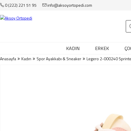
0 (222) 221 51 95
info@aksoyortopedi.com
Anasayfa
Kadın
Erkek
Çocuk
KADIN
ERKEK
ÇO
Çanta
Anasayfa
Kadın
Spor Ayakkabı & Sneaker
Legero 2-000240 Sprinte
Aksesuar
Sağlık & Bakım
Markalar
İndirim
Yeni Üyelik