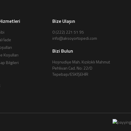
Hizmetleri
Bize Ulaşın
ibi
0 (222) 221 51 95
info@aksoyortopedi.com
al/İade
oşulları
Bizi Bulun
de Koşulları
Hoşnudiye Mah. Kızılcıklı Mahmut
p Bilgileri
Pehlivan Cad. No: 22/D
Tepebaşı/ESKİŞEHİR
k