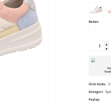
Beden
36
37
▲
▼
Hız
Tesl
Ürün Kodu:
2
Kategori:
Spo
Paylaş: