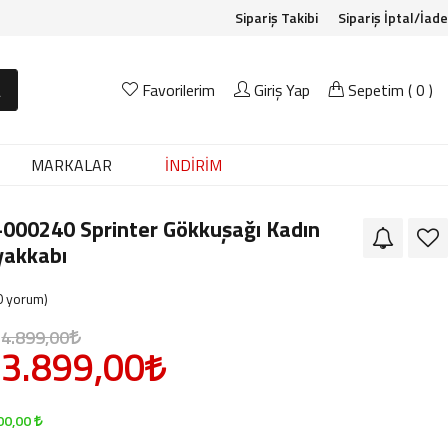
Sipariş Takibi
Sipariş İptal/İade
A
Favorilerim
Giriş Yap
Sepetim (
0
)
MARKALAR
İNDİRİM
-000240 Sprinter Gökkuşağı Kadın
yakkabı
 yorum)
4.899,00
3.899,00
00,00