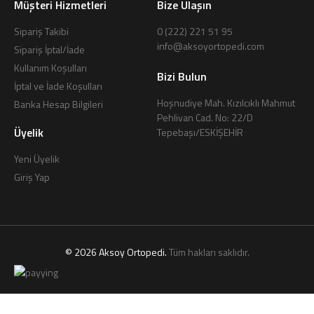
Müşteri Hizmetleri
Bize Ulaşın
Sipariş Takibi
0 (222) 221 51 95
info@aksoyortopedi.com
Sipariş İptal/İade
Kullanım Koşulları
Bizi Bulun
İptal ve İade Koşulları
Hoşnudiye Mah. Kızılcıklı Mahmut
Banka Hesap Bilgileri
Pehlivan Cad. No: 22/D
Üyelik
Tepebaşı/ESKİŞEHİR
Yeni Üyelik
Giriş Yap
© 2026 Aksoy Ortopedi.
Tüm hakları saklıdır.