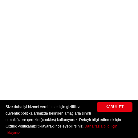
Size daha iyi hizmet verebilmek için gizlilik ve
KABUL ET
güvenlik politikalarımızda belirtilen amaçlarla sınırlı
olmak üzere çerezler(cookies) kullanıyoruz. Detaylı bilgi edinmek için
Gizlilik Politikamızı tıklayarak inceleyebilirsiniz.
Daha fazla bilgi için
tıklayınız