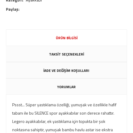
Paylaş:
ÜRÜN BİLGİSİ
TAKSİT SEÇENEKLERİ
İADE VE DEĞİŞİM KOŞULLARI
YORUMLAR
Pssst... Süper yastıklama özelliği, yumuşak ve özellikle hafif
tabanı ile bu SILENCE spor ayakkabılar son derece rahattır.
Legero ayakkabılar, ek yastıklama için topukta bir şok
noktasına sahiptir, yumuşak bambu havlu astar ise ekstra