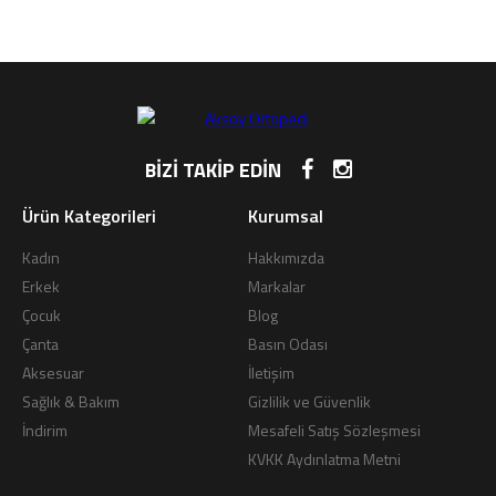
BİZİ TAKİP EDİN
Ürün Kategorileri
Kurumsal
Kadın
Hakkımızda
Erkek
Markalar
Çocuk
Blog
Çanta
Basın Odası
Aksesuar
İletişim
Sağlık & Bakım
Gizlilik ve Güvenlik
İndirim
Mesafeli Satış Sözleşmesi
KVKK Aydınlatma Metni