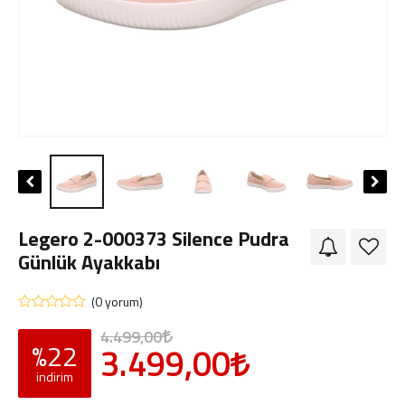
Giriş Yap
Sipariş Takibi
Sipariş İptal/İade
Legero 2-000373 Silence Pudra
Günlük Ayakkabı
(0 yorum)
4.499,00
%22
3.499,00
indirim