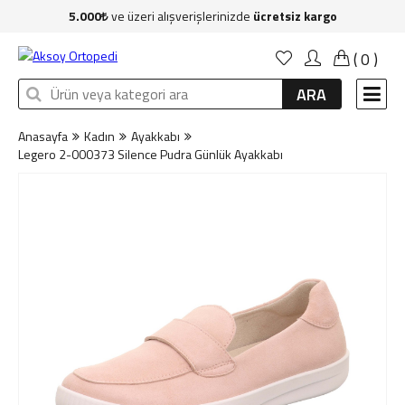
5.000
ve üzeri alışverişlerinizde
ücretsiz kargo
Anasayfa
(
0
)
Kadın
ARA
Erkek
Anasayfa
Kadın
Ayakkabı
Çocuk
Legero 2-000373 Silence Pudra Günlük Ayakkabı
Çanta
Aksesuar
Sağlık & Bakım
Markalar
İndirim
Yeni Üyelik