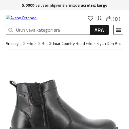
5.000
ve üzeri alışverişlerinizde
ücretsiz kargo
Anasayfa
(
0
)
Kadın
ARA
Erkek
Anasayfa
Erkek
Bot
Imac Country Road Erkek Siyah Deri Bot
Çocuk
Çanta
Aksesuar
Sağlık & Bakım
Markalar
İndirim
Yeni Üyelik