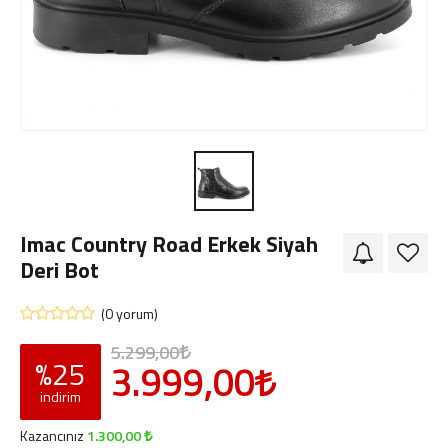
Giriş Yap
Sipariş Takibi
Sipariş İptal/İade
Imac Country Road Erkek Siyah
Deri Bot
(0 yorum)
5.299,00
%25
3.999,00
indirim
Kazancınız
1.300,00