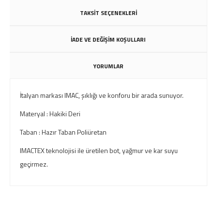
TAKSİT SEÇENEKLERİ
İADE VE DEĞİŞİM KOŞULLARI
YORUMLAR
İtalyan markası IMAC, şıklığı ve konforu bir arada sunuyor.
Materyal : Hakiki Deri
Taban : Hazır Taban Poliüretan
IMACTEX teknolojisi ile üretilen bot, yağmur ve kar suyu
geçirmez.