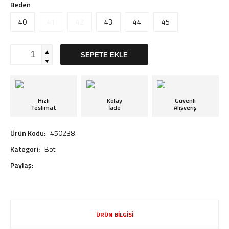
Beden
40
41
42
43
44
45
▲
SEPETE EKLE
▼
Hızlı
Kolay
Güvenli
Teslimat
İade
Alışveriş
Ürün Kodu:
450238
Kategori:
Bot
Paylaş:
ÜRÜN BİLGİSİ