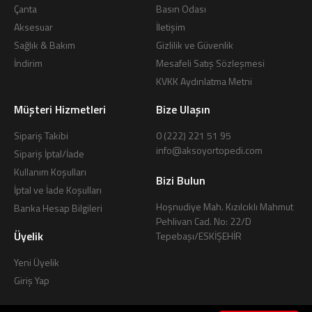
Çanta
Basın Odası
Aksesuar
İletişim
Sağlık & Bakım
Gizlilik ve Güvenlik
İndirim
Mesafeli Satış Sözleşmesi
KVKK Aydınlatma Metni
Müşteri Hizmetleri
Bize Ulaşın
Sipariş Takibi
0 (222) 221 51 95
info@aksoyortopedi.com
Sipariş İptal/İade
Kullanım Koşulları
Bizi Bulun
İptal ve İade Koşulları
Hoşnudiye Mah. Kızılcıklı Mahmut
Banka Hesap Bilgileri
Pehlivan Cad. No: 22/D
Üyelik
Tepebaşı/ESKİŞEHİR
Yeni Üyelik
Giriş Yap