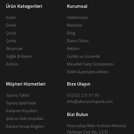
Ürün Kategorileri
Kurumsal
Kadın
Hakkımızda
Erkek
Markalar
Çocuk
Blog
Çanta
Basın Odası
Aksesuar
İletişim
Sağlık & Bakım
Gizlilik ve Güvenlik
İndirim
Mesafeli Satış Sözleşmesi
KVKK Aydınlatma Metni
Müşteri Hizmetleri
Bize Ulaşın
Sipariş Takibi
0 (222) 221 51 95
info@aksoyortopedi.com
Sipariş İptal/İade
Kullanım Koşulları
Bizi Bulun
İptal ve İade Koşulları
Hoşnudiye Mah. Kızılcıklı Mahmut
Banka Hesap Bilgileri
Pehlivan Cad. No: 22/D