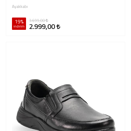
Ayakkabı
3.699,00
19%
2.999,00
indirim