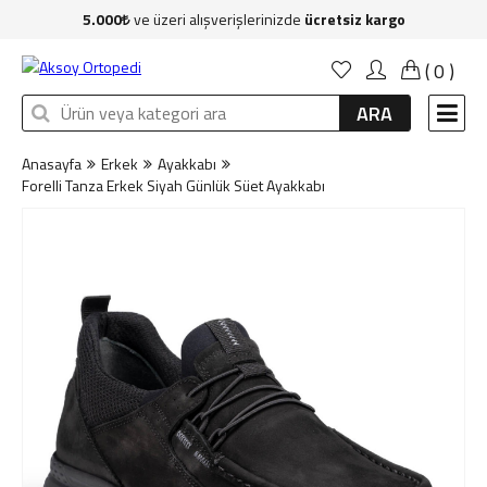
5.000
ve üzeri alışverişlerinizde
ücretsiz kargo
Anasayfa
(
0
)
Kadın
ARA
Erkek
Anasayfa
Erkek
Ayakkabı
Çocuk
Forelli Tanza Erkek Siyah Günlük Süet Ayakkabı
Çanta
Aksesuar
Sağlık & Bakım
Markalar
İndirim
Yeni Üyelik