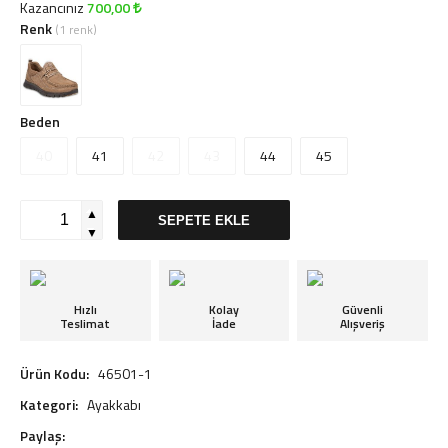
Kazancınız
700,00
Renk
(1 renk)
Beden
40
41
42
43
44
45
▲
SEPETE EKLE
▼
Hızlı
Kolay
Güvenli
Teslimat
İade
Alışveriş
Ürün Kodu:
46501-1
Kategori:
Ayakkabı
Paylaş: