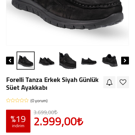
Giriş Yap
Sipariş Takibi
Sipariş İptal/İade
Forelli Tanza Erkek Siyah Günlük
Süet Ayakkabı
(0 yorum)
3.699,00
%19
2.999,00
indirim