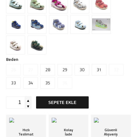
Beden
26
27
28
29
30
31
32
33
34
35
36
▲
SEPETE EKLE
▼
Hızlı
Kolay
Güvenli
Teslimat
İade
Alışveriş