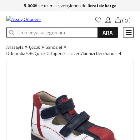
5.000
ve üzeri alışverişlerinizde
ücretsiz kargo
Anasayfa
(
0
)
Kadın
ARA
Erkek
Anasayfa
Çocuk
Sandalet
Çocuk
Ortopedia 636 Çocuk Ortopedik Lacivert/kırmızı Deri Sandalet
Çanta
Aksesuar
Sağlık & Bakım
Markalar
İndirim
Yeni Üyelik