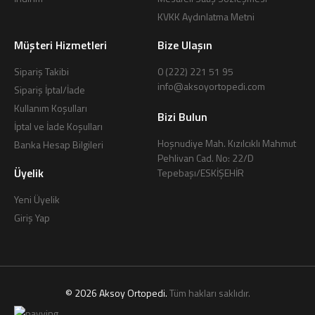
KVKK Aydınlatma Metni
Müşteri Hizmetleri
Bize Ulaşın
Sipariş Takibi
0 (222) 221 51 95
info@aksoyortopedi.com
Sipariş İptal/İade
Kullanım Koşulları
Bizi Bulun
İptal ve İade Koşulları
Hoşnudiye Mah. Kızılcıklı Mahmut
Banka Hesap Bilgileri
Pehlivan Cad. No: 22/D
Üyelik
Tepebaşı/ESKİŞEHİR
Yeni Üyelik
Giriş Yap
© 2026 Aksoy Ortopedi.
Tüm hakları saklıdır.