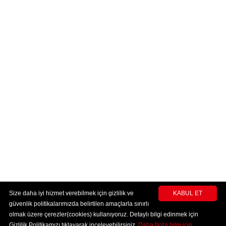
Size daha iyi hizmet verebilmek için gizlilik ve
KABUL ET
güvenlik politikalarımızda belirtilen amaçlarla sınırlı
olmak üzere çerezler(cookies) kullanıyoruz. Detaylı bilgi edinmek için
Gizlilik Politikamızı tıklayarak inceleyebilirsiniz.
Daha fazla bilgi için