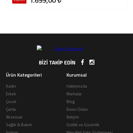
1.699,00
BİZİ TAKİP EDİN
Ürün Kategorileri
Kurumsal
Kadın
Hakkımızda
Erkek
Markalar
Çocuk
Blog
Çanta
Basın Odası
Aksesuar
İletişim
Sağlık & Bakım
Gizlilik ve Güvenlik
İndirim
Mesafeli Satış Sözleşmesi