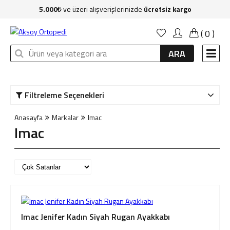
5.000
ve üzeri alışverişlerinizde
ücretsiz kargo
Anasayfa
(
0
)
Kadın
ARA
Erkek
Çocuk
Filtreleme Seçenekleri
Çanta
Anasayfa
Markalar
Imac
Aksesuar
Imac
Sağlık & Bakım
Markalar
İndirim
Imac Jenifer Kadın Siyah Rugan Ayakkabı
Yeni Üyelik