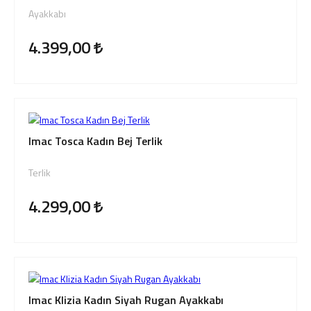
Giriş Yap
Ayakkabı
Sipariş Takibi
4.399,00
Sipariş İptal/İade
Imac Tosca Kadın Bej Terlik
Terlik
4.299,00
Imac Klizia Kadın Siyah Rugan Ayakkabı