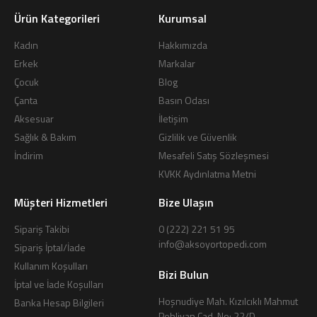
Ürün Kategorileri
Kurumsal
Kadın
Hakkımızda
Erkek
Markalar
Çocuk
Blog
Çanta
Basın Odası
Aksesuar
İletişim
Sağlık & Bakım
Gizlilik ve Güvenlik
İndirim
Mesafeli Satış Sözleşmesi
KVKK Aydınlatma Metni
Müşteri Hizmetleri
Bize Ulaşın
Sipariş Takibi
0 (222) 221 51 95
info@aksoyortopedi.com
Sipariş İptal/İade
Kullanım Koşulları
Bizi Bulun
İptal ve İade Koşulları
Hoşnudiye Mah. Kızılcıklı Mahmut
Banka Hesap Bilgileri
Pehlivan Cad. No: 22/D