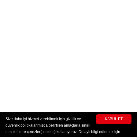
Size daha iyi hizmet verebilmek için gizlilik ve
KABUL ET
güvenlik politikalarımızda belirtilen amaçlarla sınırlı
olmak üzere çerezler(cookies) kullanıyoruz. Detaylı bilgi edinmek için